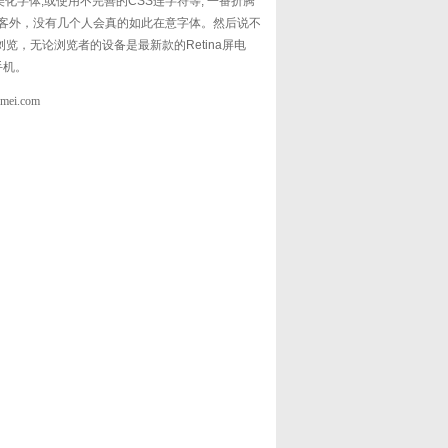
化字体,或使用不完善的CSS连字符等, 一番折腾
极客外，没有几个人会真的如此在意字体。然后说不
，无论浏览者的设备是最新款的Retina屏电
手机。
gmei.com