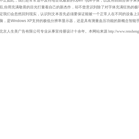
不止如此，我们还常常迫不及待地尝试最新的Open Type字体，以及用自由合体字来美
后,你用充满敬畏的目光打量着自己的新杰作，却不曾意识到除了对字体充满狂热的
定我们会忽然回到现实，认识到文本首先必须要保证能被一个正常人在不同的设备上浏览
脑，是Windows XP支持的极低分辨率显示器，还是具有测量血压功能的新概念智能
北京人生美广告有限公司专业从事宣传册设计十余年。本网站来源
http://www.renshen