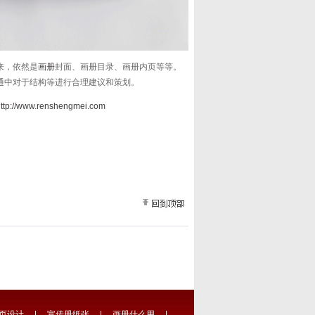
来，依然是
画册
封面、画册目录、画册内页等等。
通中对于结构等进行合理建议和策划。
ttp://www.renshengmei.com
页设计
|
宣传册纸张
|
画册什么用
|