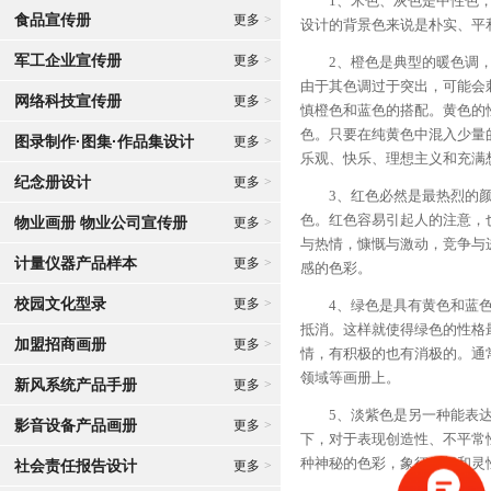
1、米色、灰色是中性色，代
食品宣传册
更多
>
设计的背景色来说是朴实、平
军工企业宣传册
更多
>
2、橙色是典型的暖色调，暗
由于其色调过于突出，可能会
网络科技宣传册
更多
>
慎橙色和蓝色的搭配。黄色的
色。只要在纯黄色中混入少量
图录制作·图集·作品集设计
更多
>
乐观、快乐、理想主义和充满
纪念册设计
更多
>
3、红色必然是最热烈的颜色
色。红色容易引起人的注意，
物业画册 物业公司宣传册
更多
>
与热情，慷慨与激动，竞争与
计量仪器产品样本
更多
>
感的色彩。
校园文化型录
更多
>
4、绿色是具有黄色和蓝色两
抵消。这样就使得绿色的性格
加盟招商画册
更多
>
情，有积极的也有消极的。通
领域等画册上。
新风系统产品手册
更多
>
5、淡紫色是另一种能表达色
影音设备产品画册
更多
>
下，对于表现创造性、不平常
种神秘的色彩，象征皇权和灵
社会责任报告设计
更多
>