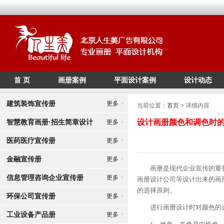
首 页
画册案例
平面设计案例
设计动态
/*
*/
建筑装饰宣传册
更多
>
当前位置：
首页
> 详细内容
智慧教育画册·招生简章设计
设计画册颜色和调色时
更多
>
医药医疗宣传册
更多
>
金融宣传册
更多
>
画册是现代企业宣传的重要
信息管理咨询企业宣传册
更多
>
画册设计公司等设计出来的画
的选择原则。
环保公司宣传册
更多
>
进行画册设计时对颜色的
工业设备产品册
更多
>