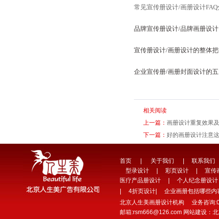
常见宣传册设计/画册设计FA
品牌宣传册设计/品牌画册设计
宣传册设计/画册设计的整体把
企业宣传册/画册封面设计的
相关阅读
上一篇：
画册设计重复效果
下一篇：
好的画册设计注意
首页
|
关于我们
|
联系我们
型录设计
|
彩页设计
|
宣传
医疗产品册设计
|
个人纪念册设计
|
4折页设计
|
企业画册包括哪些内
北京人生美画册设计机构 业务咨询:010-64
邮箱:rsm666@126.com 网站建设：
北