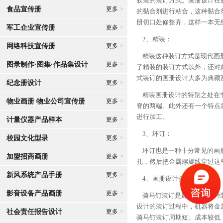
胶装的装订方式。画册设计在
食品宣传册
更多
>
的黏合剂进行粘合，这种黏合
册切口处修整齐，这样一本无
军工企业宣传册
更多
>
2、精装：
网络科技宣传册
更多
>
精装这种装订方式是现代画册
图录制作·图集·作品集设计
更多
>
了精装的装订方式以外，还对
式装订的画册设计大多为典藏
纪念册设计
更多
>
精装画册设计的特别之处在书
物业画册 物业公司宣传册
更多
>
脊的两端。此外还有一个特点
进行加工。
计量仪器产品样本
更多
>
3、环订：
校园文化型录
更多
>
环订也是一种十分常见的画册
加盟招商画册
更多
>
孔，然后把金属螺旋线穿过这
新风系统产品手册
更多
>
4、画册设计骑马钉装订：
影音设备产品画册
更多
>
骑马钉装订是最常见的一种装
设计的装订过程中，机器将金
社会责任报告设计
更多
>
骑马钉装订周期短、成本较低