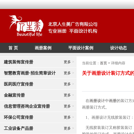
首 页
画册案例
平面设计案例
设计动态
/*
*/
建筑装饰宣传册
更多
>
当前位置：
首页
> 详细内容
智慧教育画册·招生简章设计
关于画册设计装订方式
更多
>
医药医疗宣传册
更多
>
金融宣传册
更多
>
在
画册设计
中
画册
的装订方
信息管理咨询企业宣传册
更多
>
画册装订方式。
环保公司宣传册
更多
>
1、画册设计无线胶装装订
无线胶装装订又称胶装装订，
工业设备产品册
更多
>