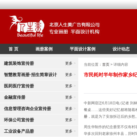
首 页
画册案例
平面设计案例
设计动态
/*
*/
建筑装饰宣传册
更多
>
当前位置：
首页
> 详细内容
智慧教育画册·招生简章设计
市民耗时半年制作家乡
更多
>
医药医疗宣传册
更多
>
金融宣传册
更多
>
中新网宿迁6月18日电 (记者
信息管理咨询企业宣传册
更多
>
餐桌……这些美好记忆都将随着
册
，就是为了安放拆迁后的乡愁
环保公司宣传册
更多
>
周生华制作的纪念册里不仅有村
工业设备产品册
更多
>
华多次回到老家徐州丰县，历时5