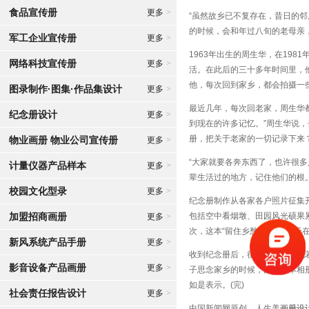
食品宣传册
更多
>
“虽然故乡已不复存在，昔日的
的时候，会和年过八旬的老母亲
军工企业宣传册
更多
>
1963年出生的周生华，在19
网络科技宣传册
更多
>
活。在此后的三十多年时间里，
他，每次回到家乡，都会拍摄一
图录制作·图集·作品集设计
更多
>
最近几年，每次回老家，周生华
纪念册设计
更多
>
到现在的许多记忆。”周生华说
册，把关于老家的一切记录下来
物业画册 物业公司宣传册
更多
>
“大家就要各奔东西了，也许很
计量仪器产品样本
更多
>
辈生活过的地方，记住他们的根
校园文化型录
更多
>
纪念册制作从各家各户照片征集
加盟招商画册
包括空中看烟墩、田园风光硕果
更多
>
次，这本“留住乡愁“纪念册终于在
新风系统产品手册
更多
>
收到纪念册后，很多村民把其视
影音设备产品画册
更多
>
子思念家乡的时候，翻看这本相
如是表示。(完)
社会责任报告设计
更多
>
中国新闻网原创，人生美
画册设