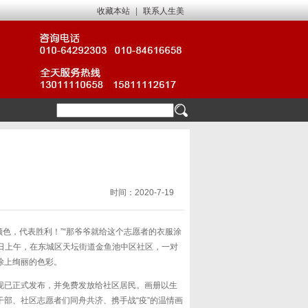
收藏本站
|
联系人生美
时间：2020-7-19
颜色，代表胜利！”“那爷爷就给这个志愿者的衣服涂
7日上午，在东城区天坛街道金鱼池中区社区，一对
涂上绚丽的色彩。
现已正式发布，并免费发放给社区居民。画册以生
部、社区志愿者们同舟共济、携手战“疫”的温情画