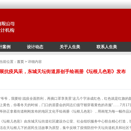
计案例
设计动态
关于人生美
联系人生美
/*
*/
当前位置：
首页
> 详细内容
展抗疫风采，东城天坛街道原创手绘画册《坛根儿色彩》发布
“爷爷，我要给‘战疫全面胜利，再摘口罩享美景’这几个字涂成红色，红色就是红旗的
上黄色，你看冬天的时候，门口的居委会的同志们值守都穿着黄色的衣服”……7月1
爷孙正拿着街道刚刚发布的地区文化手绘画册《坛根儿色彩》，用画笔为每一幅作品
《坛根儿色彩》由东城天坛街道社区建设办公室、社会组织服务中心联合精心打造，
活在天坛根儿下的居民生活故事为原型，集中反映了疫情防控中天坛街道机关和社区干