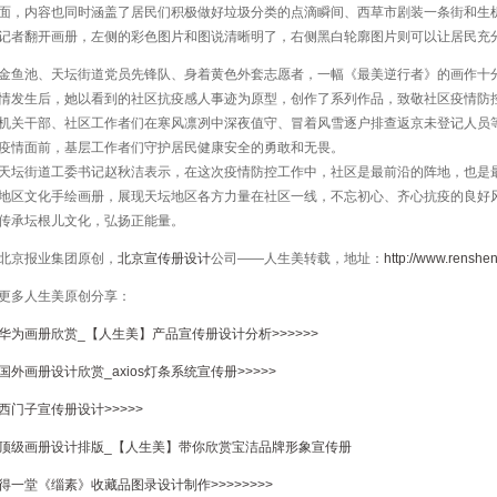
面，内容也同时涵盖了居民们积极做好垃圾分类的点滴瞬间、西草市剧装一条街和生
记者翻开画册，左侧的彩色图片和图说清晰明了，右侧黑白轮廓图片则可以让居民充
金鱼池、天坛街道党员先锋队、身着黄色外套志愿者，一幅《最美逆行者》的画作十
情发生后，她以看到的社区抗疫感人事迹为原型，创作了系列作品，致敬社区疫情防
机关干部、社区工作者们在寒风凛冽中深夜值守、冒着风雪逐户排查返京未登记人员
疫情面前，基层工作者们守护居民健康安全的勇敢和无畏。
天坛街道工委书记赵秋洁表示，在这次疫情防控工作中，社区是最前沿的阵地，也是
地区文化手绘画册，展现天坛地区各方力量在社区一线，不忘初心、齐心抗疫的良好
传承坛根儿文化，弘扬正能量。
北京报业集团原创，
北京宣传册设计
公司——人生美转载，地址：
http://www.renshe
更多人生美原创分享：
华为画册欣赏_【人生美】产品宣传册设计分析>>>>>>
国外画册设计欣赏_axios灯条系统宣传册>>>>>
西门子宣传册设计>>>>>
顶级画册设计排版_【人生美】带你欣赏宝洁品牌形象宣传册
得一堂《缁素》收藏品图录设计制作>>>>>>>>