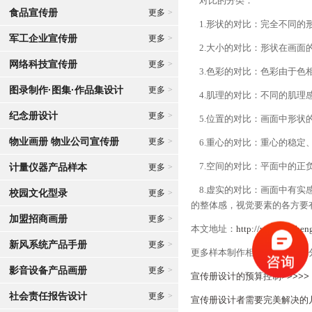
对比的分类：
食品宣传册
更多
>
1.形状的对比：完全不同的
军工企业宣传册
更多
>
2.大小的对比：形状在画面
网络科技宣传册
更多
>
3.色彩的对比：色彩由于色
图录制作·图集·作品集设计
更多
>
4.肌理的对比：不同的肌理
纪念册设计
更多
>
5.位置的对比：画面中形状
物业画册 物业公司宣传册
更多
>
6.重心的对比：重心的稳定
7.空间的对比：平面中的正
计量仪器产品样本
更多
>
8.虚实的对比：画面中有实
校园文化型录
更多
>
的整体感，视觉要素的各方要
加盟招商画册
更多
>
本文地址：
http://www.renshen
新风系统产品手册
更多
>
更多样本制作相关知识和FAQ
影音设备产品画册
更多
>
宣传册设计的预算控制>>>>>
社会责任报告设计
更多
>
宣传册设计者需要完美解决的几