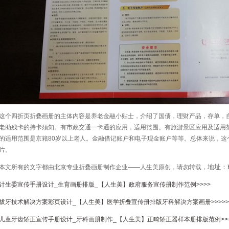
这个四折页折叠画册的主体内容是养老金融小贴士，介绍了国债，理财产品，存单，
老助残卡的持卡须知。有市政交通一卡通的应用，适用范围。有旅游景区应用及适用
的适用范围是京籍80岁以上老人。金融借记账户和电子现金账户等等。总体来说，这
片。
地址：
本文所有的文字都由北京专业折叠画册制作企业——人生美原创，请勿转载，
计生委宣传手册设计_生育画册排版_【人生美】政府服务宣传册制作范例>>>>
拔牙技术解决方案彩页设计_【人生美】医学折叠宣传册排版牙科解决方案画册>>>>>
儿童牙齿矫正宣传手册设计_牙科画册制作_【人生美】正畸矫正器样本册排版范例>>>