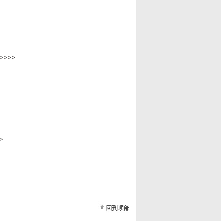
>>>
>