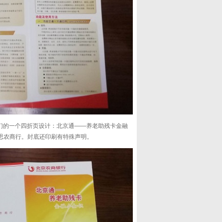
们的一个四折页设计：北京通——养老助残卡金融
意思农商行。封底还印刷有特殊声明。