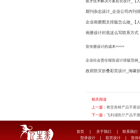
拔牙技术解决方案彩页设计_【人
期刊杂志设计_企业公司内刊排
企业画册图文排版怎么做_【人
画册设计封底这么写联系方式【
宣传册设计的成本>>>>
企业社会责任报告设计排版范例_【
政府防灾折叠彩页设计_海啸折
相关阅读
上一篇：
教堂座椅产品手册设
下一篇：
飞利浦医疗产品手册
首页
|
关于我们
|
联系我们
型录设计
|
彩页设计
|
宣传