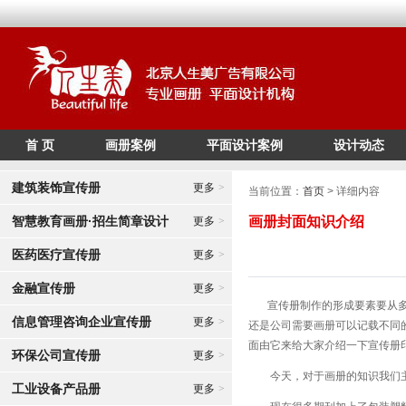
首 页
画册案例
平面设计案例
设计动态
/*
*/
建筑装饰宣传册
更多
>
当前位置：
首页
> 详细内容
智慧教育画册·招生简章设计
画册封面知识介绍
更多
>
医药医疗宣传册
更多
>
金融宣传册
更多
>
宣传册制作的形成要素要从多方
信息管理咨询企业宣传册
更多
>
还是公司需要画册可以记载不同
面由它来给大家介绍一下宣传册
环保公司宣传册
更多
>
今天，对于画册的知识我们主
工业设备产品册
更多
>