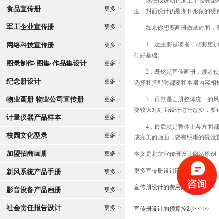
现在很多期刊加上了包装塑料封
食品宣传册
更多
>
度，封面设计仍是期刊形象的硬
军工企业宣传册
更多
>
如果你想要画册做成封面，要
网络科技宣传册
1、这主要是读者，就要更加的
更多
>
打好基础。
图录制作·图集·作品集设计
更多
>
2．既然是宣传画册，读者使用
纪念册设计
更多
>
选择和搭配时都要和本期内容相
物业画册 物业公司宣传册
更多
>
3．再就是画册整体统一的风格
要较大对封面设计进行改变，要
计量仪器产品样本
更多
>
4．最后就是整体上各方面都要
校园文化型录
更多
>
成完美的画面，要有明晰的视觉
加盟招商画册
更多
>
本文是北京宣传册设计网站原创
更多宣传册设计FAQ分享：
新风系统产品手册
更多
>
宣传册设计的费用高吗？>>>>>
影音设备产品画册
更多
>
社会责任报告设计
更多
>
宣传册设计的预算控制>>>>>