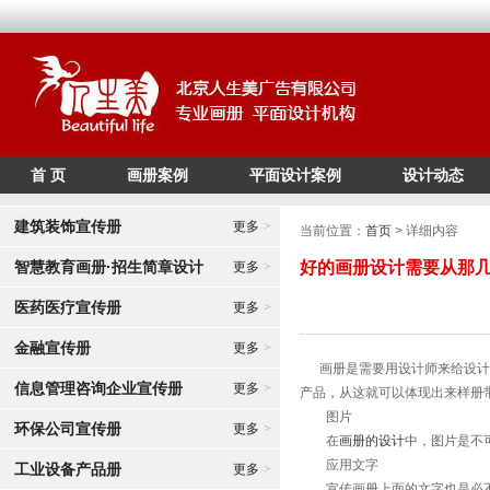
首 页
画册案例
平面设计案例
设计动态
/*
*/
建筑装饰宣传册
更多
>
当前位置：
首页
> 详细内容
智慧教育画册·招生简章设计
好的画册设计需要从那
更多
>
医药医疗宣传册
更多
>
金融宣传册
更多
>
画册是需要用设计师来给设计出
信息管理咨询企业宣传册
更多
>
产品，从这就可以体现出来样册
图片
环保公司宣传册
更多
>
在
画册的设计
中，图片是不
应用文字
工业设备产品册
更多
>
宣传画册上面的文字也是必不可