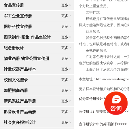
食品宣传册
更多
>
个方块上重复应用。
文字样式
军工企业宣传册
更多
>
样式也是在宣传册里呈现出的最
样式才能达到最佳效果。因为它
网络科技宣传册
更多
>
背景颜色
图录制作·图集·作品集设计
更多
>
背景颜色衬托整个画册的颜色图
对比，也可以是补色对比，或者
纪念册设计
更多
>
审视你的颜色
在对颜色进行设计之前，一定要
物业画册 物业公司宣传册
更多
>
色所处的范围比较狭窄，从柠檬
计量仪器产品样本
更多
>
上面介绍了从这几个方面进行
本文地址：
http://www.renshengmei
校园文化型录
更多
>
更多样本设计相关知识和FAQ分
加盟招商画册
更多
>
优秀宣传册设计方法剖析>>>>>
新风系统产品手册
更多
>
影音设备产品画册
宣传册设计需要知道的标准>>>>
更多
>
社会责任报告设计
更多
>
宣传册设计中的英语翻译>>>>>