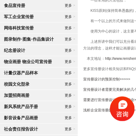
一些常用的方法包括：
食品宣传册
更多
>
KISS原则(保持简单愚蠢的)
军工企业宣传册
更多
>
有一个以上的方式来做到这一
网络科技宣传册
更多
>
使用为中心的设计，这主要与
图录制作·图集·作品集设计
更多
>
上述所讲中我们可以充分看出，
方法的理念，这样才能让画册设
纪念册设计
更多
>
本文地址：
http://www.renshe
物业画册 物业公司宣传册
更多
>
更多宣传册设计相关知识和FAQ
计量仪器产品样本
更多
>
宣传册设计的预算控制>>>>>
校园文化型录
更多
>
宣传册设计者需要完美解决的几个
加盟招商画册
更多
>
需要进行宣传册设计制作的行业>>
新风系统产品手册
更多
>
浅析企业宣传册的版式设计>>>>
影音设备产品画册
更多
>
社会责任报告设计
更多
>