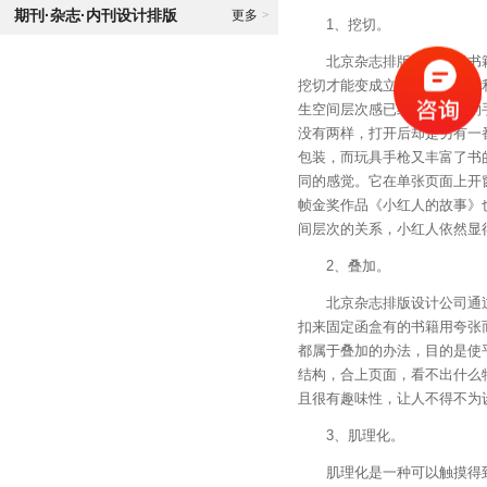
期刊·杂志·内刊设计排版
更多
>
1、挖切。
北京杂志排版设计公司书籍
挖切才能变成立体的。巧妙地
生空间层次感已经是很常见的
没有两样，打开后却是另有一
包装，而玩具手枪又丰富了书
同的感觉。它在单张页面上开
帧金奖作品《小红人的故事》
间层次的关系，小红人依然显
2、叠加。
北京杂志排版设计公司通过
扣来固定函盒有的书籍用夸张
都属于叠加的办法，目的是使
结构，合上页面，看不出什么
且很有趣味性，让人不得不为
3、肌理化。
肌理化是一种可以触摸得到