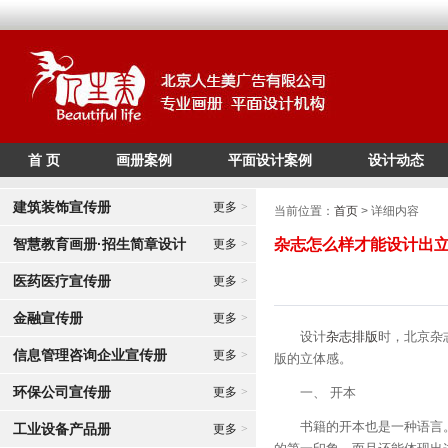
首 页
画册案例
平面设计案例
设计动态
/*
*/
建筑装饰宣传册
更多
>
当前位置：
首页
> 详细内容
智慧教育画册·招生简章设计
杂志怎么样才能设计出
更多
>
医药医疗宣传册
更多
>
金融宣传册
更多
>
设计
杂志排版
时，北京杂
信息管理咨询企业宣传册
更多
>
版的立体感。
环保公司宣传册
更多
>
一、 开本
书籍的开本也是一种语言。
工业设备产品册
更多
>