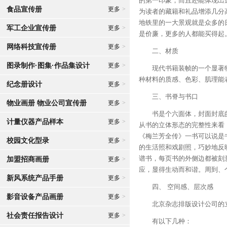
的第一印象，而且还能体现出
食品宣传册
更多
>
为读者的藏籍和礼品增添几分
地铁里的一大景观就是众多的
军工企业宣传册
更多
>
是价廉，更多的人都能买得起
网络科技宣传册
更多
>
二、材质
图录制作·图集·作品集设计
更多
>
现代书籍装帧的一个显著特
种材料的质感、色彩、肌理能
纪念册设计
更多
>
三、书脊与书口
物业画册 物业公司宣传册
更多
>
书是个六面体，封面封底的
计量仪器产品样本
更多
>
从书的立体形态的完整性来看
《梅兰芳全传》一书可以说是
校园文化型录
更多
>
的生活照和戏剧照，巧妙地反
谱书，每页书的外侧边都被刻
加盟招商画册
更多
>
应，显得生动而和谐。周到、
新风系统产品手册
更多
>
四、 空间感、层次感
影音设备产品画册
更多
>
北京杂志排版设计公司的立
社会责任报告设计
更多
>
有以下几种：