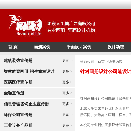
首 页
画册案例
平面设计案例
设计动态
/*
*/
建筑装饰宣传册
更多
>
当前位置：
首页
> 详细内容
智慧教育画册·招生简章设计
针对画册设计公司能设
更多
>
医药医疗宣传册
更多
>
金融宣传册
更多
>
针对画册设计公司能设计出来哪
信息管理咨询企业宣传册
更多
>
北京人生美来告诉你针对
画册的
环保公司宣传册
更多
>
所不同。大致如：画册、样本、
本公司专业提供
画册设计
和宣传
工业设备产品册
更多
>