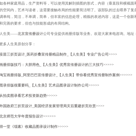
如各种家庭用品，生产资料等，可以使用其解剖插图的形式，内容（垂直段和横截面
的空间内，艺术与读者，这需要接触布局的性能要简洁明了。该部队的过去喂养了复
调单纯，简洁，不单调，简单，但丰富的信息处理，精炼的表述内容，这是一个创新
和完善的要求，但也与技能形成的布局结构。
人生美——
北京宣传册设计
公司专业提供画册排版等业务。欢迎大家来电咨询。地址
更多人生美原创分享：
疫苗三折页设计_医药折叠宣传册精品制作_【人生美】专业广告公司>>>>
画册排版技巧：大胆用色_【人生美】优秀宣传册设计的三大技巧>>>>>
淘宝画册排版_阿里巴巴宣传册设计_【人生美】带你看优秀宣传册制作案例>>>>>>
图录排版很重要吗_【人生美】艺术品图录设计制作公司>>>>>
从拍卖图录看艺术投资新趋势>>>>>
外国政府三折页设计_美国经济发展管理局灾后重建折页欣赏>>>>
北京师范大学年度报告设计>>>>>>
得一堂《缁素》收藏品图录设计制作>>>>>