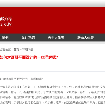
计案例
设计动态
关于人生美
联系人生美
/*
*/
当前位置：
首页
> 详细内容
如何对画册平面设计的一些理解呢?
如何对画册平面设计的一些理解呢?
小编来告诉你以下几点如：
1、明确性和确定性
有了点，线，各种商品的表面绘制交
须清晰，肯定。2、有趣的特别是，夸大使用的漫画，卡通变形，有在一个连锁形式
和神话等，将这些所谓的“超现实”所描述的理想的真正魅力，很容易被年轻人和老年人
点的表现，虽然照片也可能会显示（如水果，蔬菜）的某些商品的效果洞察力，但更