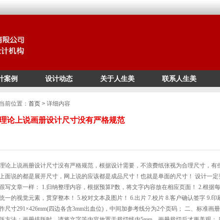
计案例
设计动态
关于人生美
联系人生美
/*
*/
当前位置：
首页
> 详细内容
理论上说画册设计尺寸没有严格规范
理论上说画册设计尺寸没有严格规范
，根据设计需要，不浪费纸张视为合理尺寸，有
上面说的都是展开尺寸，网上说的应该都是成品尺寸！也就是单面的尺寸！ 设计一定要
跟写文章一样： 1.归纳整理内容，根据预算P数，将文字内容放在相应页面！ 2.根据每
统一的视觉元素，贯穿整本！ 5.校对文本及图片！ 6.出片 7.校片 8.客户确认签字 9.印
作尺寸291×426mm(四边各含3mm出血位)，中间加参考线分为2个页码； 二、标准画
版方法：画册排版时，请将文字等内容放置于裁切线内5mm，画册裁切后才更美观； 四、