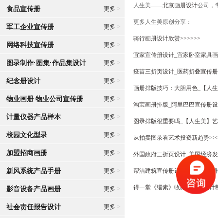
人生美——
北京画册设计
公司，
食品宣传册
更多
>
更多人生美原创分享：
军工企业宣传册
更多
>
骑行画册设计欣赏>>>>>>
网络科技宣传册
更多
>
宜家宣传册设计_宜家卧室家具画册
图录制作·图集·作品集设计
更多
>
疫苗三折页设计_医药折叠宣传册
纪念册设计
更多
>
画册排版技巧：大胆用色_【人生
物业画册 物业公司宣传册
更多
>
淘宝画册排版_阿里巴巴宣传册设
计量仪器产品样本
更多
>
图录排版很重要吗_【人生美】艺
校园文化型录
更多
>
从拍卖图录看艺术投资新趋势>>>
加盟招商画册
更多
>
外国政府三折页设计_美国经济发
新风系统产品手册
更多
>
帮洁建筑宣传册设计_建材画册排版>
得一堂《缁素》收藏品图录设计制作
影音设备产品画册
更多
>
社会责任报告设计
更多
>