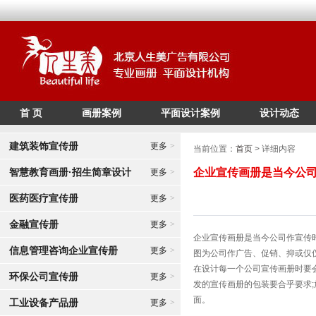
首 页
画册案例
平面设计案例
设计动态
/*
*/
建筑装饰宣传册
更多
>
当前位置：
首页
> 详细内容
智慧教育画册·招生简章设计
企业宣传画册是当今公
更多
>
医药医疗宣传册
更多
>
金融宣传册
更多
>
企业宣传画册是当今公司作宣传
信息管理咨询企业宣传册
更多
>
图为公司作广告、促销、抑或仅
在设计每一个公司宣传画册时要
环保公司宣传册
更多
>
发的宣传画册的包装要合乎要求
面。
工业设备产品册
更多
>