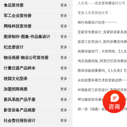
人生美——
北京宣传册设计
公司
食品宣传册
更多
>
更多人生美原创分享：
军工企业宣传册
更多
>
骑行画册设计欣赏>>>>>>
网络科技宣传册
更多
>
宜家宣传册设计_宜家卧室家具画册
图录制作·图集·作品集设计
更多
>
疫苗三折页设计_医药折叠宣传册
纪念册设计
更多
>
画册排版技巧：大胆用色_【人生
物业画册 物业公司宣传册
更多
>
淘宝画册排版_阿里巴巴宣传册设
计量仪器产品样本
更多
>
图录排版很重要吗_【人生美】艺
校园文化型录
更多
>
从拍卖图录看艺术投资新趋势>>>
加盟招商画册
更多
>
外国政府三折页设计_美国经济发
新风系统产品手册
更多
>
帮洁建筑宣传册设计_建材画册排版>
得一堂《缁素》收藏品图录设计制作
影音设备产品画册
更多
>
社会责任报告设计
更多
>