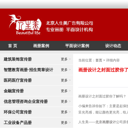
首 页
画册案例
平面设计案例
设计动态
/*
*/
建筑装饰宣传册
更多
>
当前位置：
首页
> 详细内容
智慧教育画册·招生简章设计
画册设计之封面过胶你
更多
>
医药医疗宣传册
更多
>
金融宣传册
更多
>
画册设计之封面过胶你了解吗？
信息管理咨询企业宣传册
更多
>
小编来告诉你如下：主要是起保
环保公司宣传册
更多
>
呈光亮感，能让颜色更光亮，给
人生美——
北京画册设计
公司原
工业设备产品册
更多
>