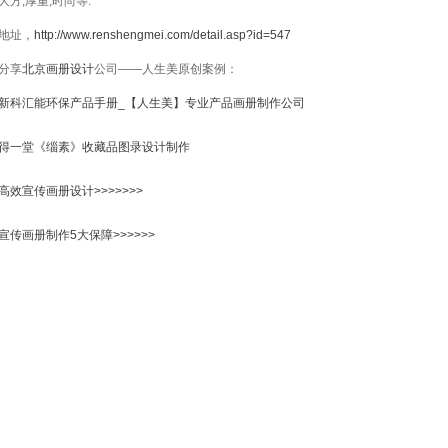
大方,厚重,时尚等.
地址，
http://www.renshengmei.com/detail.asp?id=547
分享
北京画册设计
公司——人生美原创案例：
新科汇能环保产品手册_【人生美】专业产品画册制作公司
得一堂《缁素》收藏品图录设计制作
高效宣传画册设计>>>>>>>
宣传画册制作5大保障>>>>>>