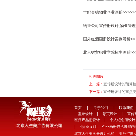
世纪金德物业企业画册>>>>>
物业公司宣传册设计,物业管理手
国外红酒画册设计案例赏析>>>
北京财贸职业学院招生画册>>>
相关阅读
上一篇：
宣传册设计的预算
下一篇：
宣传册设计的重点
首页
|
关于我们
|
联系我们
型录设计
|
彩页设计
|
宣传
医疗产品册设计
|
个人纪念册设计
|
4折页设计
|
企业画册包括哪些内
北京人生美画册设计机构 业务咨询:010-64