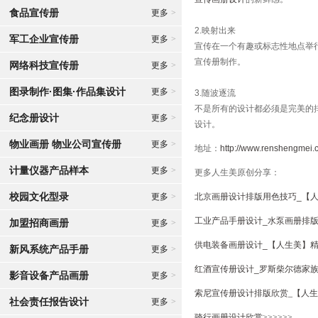
食品宣传册
更多
>
2.映射出来
军工企业宣传册
更多
>
宣传在一个有趣或标志性地点举
宣传册制作。
网络科技宣传册
更多
>
图录制作·图集·作品集设计
更多
>
3.随波逐流
不是所有的设计都必须是完美的
纪念册设计
更多
>
设计。
物业画册 物业公司宣传册
更多
>
地址：
http://www.renshengmei.
计量仪器产品样本
更多
>
更多人生美原创分享：
校园文化型录
更多
>
北京画册设计排版用色技巧_【人
工业产品手册设计_水泵画册排版欣
加盟招商画册
更多
>
供电装备画册设计_【人生美】精
新风系统产品手册
更多
>
红酒宣传册设计_罗斯柴尔德家族
影音设备产品画册
更多
>
索尼宣传册设计排版欣赏_【人生
社会责任报告设计
更多
>
骑行画册设计欣赏>>>>>>