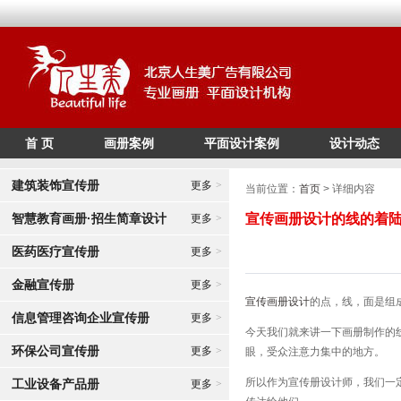
首 页
画册案例
平面设计案例
设计动态
/*
*/
建筑装饰宣传册
更多
>
当前位置：
首页
> 详细内容
智慧教育画册·招生简章设计
宣传画册设计的线的着
更多
>
医药医疗宣传册
更多
>
金融宣传册
更多
>
宣传画册设计
的点，线，面是组
信息管理咨询企业宣传册
更多
>
今天我们就来讲一下画册制作的
环保公司宣传册
更多
>
眼，受众注意力集中的地方。
所以作为宣传册设计师，我们一
工业设备产品册
更多
>