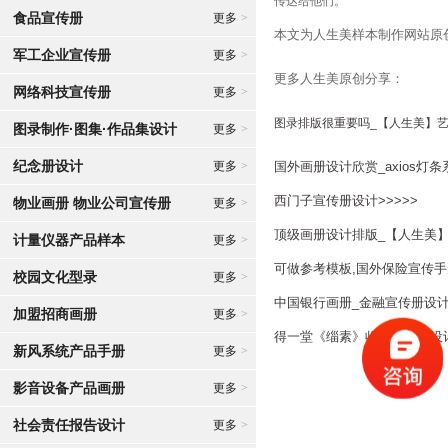
传达给他们。
食品宣传册
更多
>
本文为人生美样本制作网站原
军工企业宣传册
更多
>
更多人生美原创分享：
网络科技宣传册
更多
>
图录排版很重要吗_【人生美】艺
图录制作·图集·作品集设计
更多
>
纪念册设计
更多
>
国外画册设计欣赏_axios灯条
西门子宣传册设计>>>>>
物业画册 物业公司宣传册
更多
>
顶级画册设计排版_【人生美
计量仪器产品样本
更多
>
可做参考模板,国外保险宣传手册
校园文化型录
更多
>
中国银行画册_金融宣传册设计
加盟招商画册
更多
>
得一堂《缁素》收藏品图录设计制
新风系统产品手册
更多
>
影音设备产品画册
更多
>
社会责任报告设计
更多
>