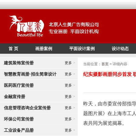
首 页
画册案例
平面设计案例
设计动态
/*
*/
建筑装饰宣传册
更多
>
当前位置：
首页
> 详细内容
智慧教育画册·招生简章设计
纪实摄影画册同步首发 
更多
>
医药医疗宣传册
更多
>
金融宣传册
更多
>
昨天，由市委宣传部指导
信息管理咨询企业宣传册
更多
>
题图片展》在上海市工
环保公司宣传册
更多
>
表共同为展览揭幕。
工业设备产品册
更多
>