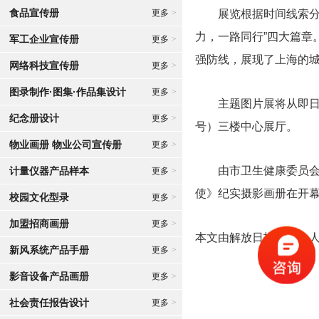
食品宣传册
更多
>
展览根据时间线索分为“
力，一路同行”四大篇章
军工企业宣传册
更多
>
强防线，展现了上海的
网络科技宣传册
更多
>
图录制作·图集·作品集设计
更多
>
主题图片展将从即日起，
纪念册设计
更多
>
号）三楼中心展厅。
物业画册 物业公司宣传册
更多
>
由市卫生健康委员会、
计量仪器产品样本
更多
>
使》纪实摄影
画册
在开
校园文化型录
更多
>
加盟招商画册
更多
>
本文由解放日报原创，
新风系统产品手册
更多
>
影音设备产品画册
更多
>
社会责任报告设计
更多
>