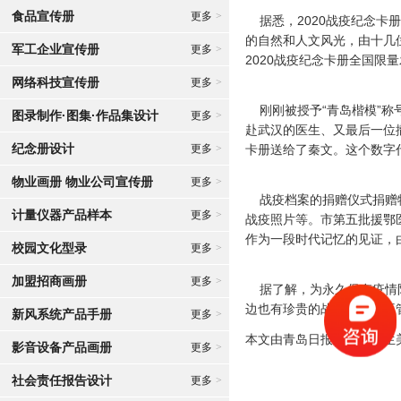
食品宣传册
更多
>
据悉，2020战疫纪念卡册
的自然和人文风光，由十几
军工企业宣传册
更多
>
2020战疫纪念卡册全国限量
网络科技宣传册
更多
>
刚刚被授予“青岛楷模”称
图录制作·图集·作品集设计
更多
>
赴武汉的医生、又最后一位撤
纪念册设计
更多
>
卡册送给了秦文。这个数字代
物业画册 物业公司宣传册
更多
>
战疫档案的捐赠仪式捐赠物
计量仪器产品样本
更多
>
战疫照片等。市第五批援鄂
作为一段时代记忆的见证，
校园文化型录
更多
>
加盟招商画册
更多
>
据了解，为永久保存疫情防
边也有珍贵的战疫档案，不管
新风系统产品手册
更多
>
本文由青岛日报原创，人生
影音设备产品画册
更多
>
社会责任报告设计
更多
>