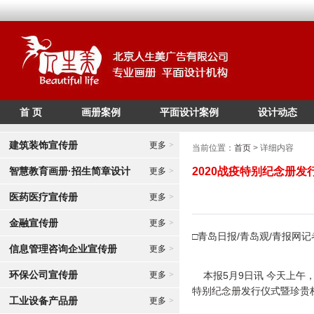
首 页
画册案例
平面设计案例
设计动态
/*
*/
建筑装饰宣传册
更多
>
当前位置：
首页
> 详细内容
智慧教育画册·招生简章设计
2020战疫特别纪念册
更多
>
医药医疗宣传册
更多
>
金融宣传册
更多
>
□青岛日报/青岛观/青报网记者
信息管理咨询企业宣传册
更多
>
环保公司宣传册
更多
>
本报5月9日讯 今天上午，
特别
纪念册
发行仪式暨珍贵
工业设备产品册
更多
>