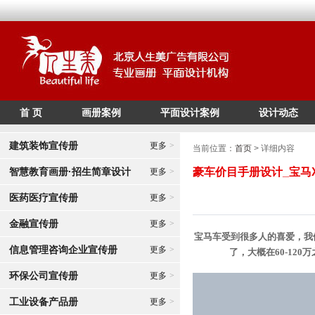
首 页
画册案例
平面设计案例
设计动态
/*
*/
建筑装饰宣传册
更多
>
当前位置：
首页
> 详细内容
智慧教育画册·招生简章设计
豪车价目手册设计_宝马
更多
>
医药医疗宣传册
更多
>
金融宣传册
更多
>
宝马车受到很多人的喜爱，我们
信息管理咨询企业宣传册
更多
>
了，大概在60-120
环保公司宣传册
更多
>
工业设备产品册
更多
>